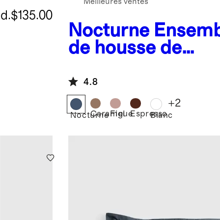
Meilleures ventes
.d.
$135.00
Nocturne
Ensemb
de housse de
couette en coton
biologique bross
4.8
+
2
Caramel
Figue
Espresso
Nocturne
Blanc