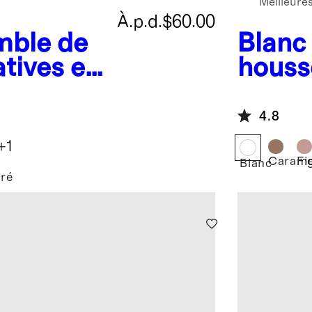
Meilleure
À.p.d.
$60.00
mble de
Blanc
atives en
houss
gique
en co
bross
4.8
+
1
Carame
Fi
Blanc
ré