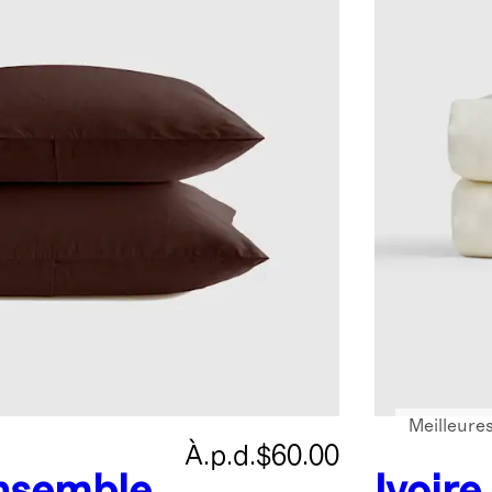
Meilleure
À.p.d.
$60.00
nsemble
Ivoire