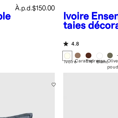
À.p.d.
$150.00
le
Ivoire
Ense
taies décor
coton biolo
é
brossé
4.8
Caramel
Espresso
Olive
Ivoire
Blanc
poud