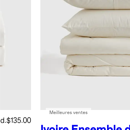
Meilleures ventes
.d.
$135.00
Ivoire
Ensemble 