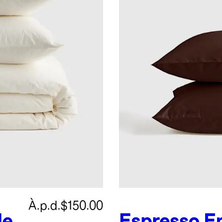
À.p.d.
$150.00
de
Espresso
E