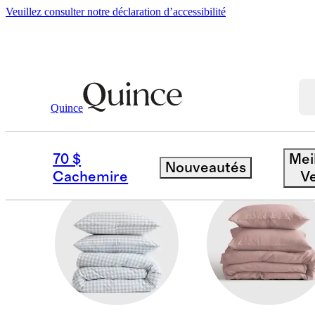
Veuillez consulter notre déclaration d’accessibilité
Maison
/
Literie Par Tissu
Quince
COTON BROSSÉ
70 $
Mei
Nouveautés
Cachemire
V