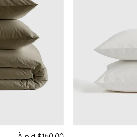
À.p.d.
$150.00