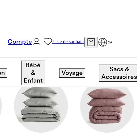
Compte
Liste de souhaits
CA
Bébé
Sacs &
on
&
Voyage
Accessoire
Enfant