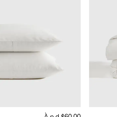
À.p.d.
$60.00