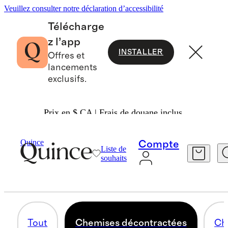
Veuillez consulter notre déclaration d’accessibilité
Télécharge
z l’app
INSTALLER
Offres et
lancements
exclusifs.
Prix en $ CA | Frais de douane inclus.
Hommes
/
Chemises
Quince
Compte
Liste de
CHEMISES DÉCONTRACTÉES
souhaits
86 articles
Tout
Chemises décontractées
Ch