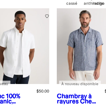
cassé
anthracite
indigo
veau
À nouveau disponible
$50.00
nc
100%
Chambray à
anic
rayures
Chemi