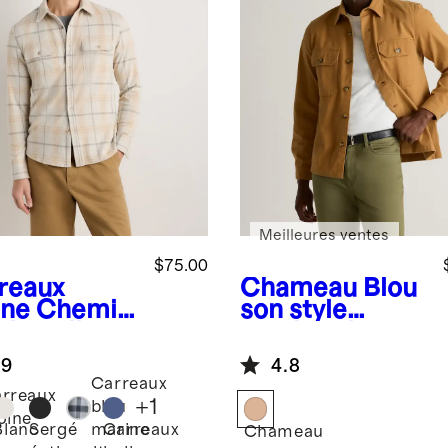
Meilleures ventes
$75.00
reaux
Chameau
Blou
ine
Chemis
son style
yle pull en
surchemise
leton
extensible
.9
4.8
ensible
doublement
Carreaux
brossé
rreaux
+
1
bleu
oine
Blanc
Sergé
Carreaux
marine
Chameau