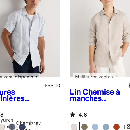
ouveau disponible
Meilleures ventes
$55.00
ures
Lin
Chemise à
inières
manches
u
longues
Chemise
décontractée
.8
4.8
camp 100 %
100 % lin
yures
 européen
européen
Chambray
+
rinières