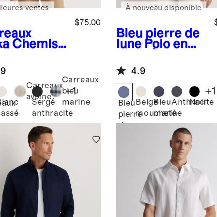
lleures ventes
À nouveau disponible
$75.00
reaux
Bleu pierre de
ka
Chemise
lune
Polo en
e pull en
tricot à mailles
leton
ouvertes de
.9
4.9
ensible
coton
Carreaux
biologique à
Carreaux
+
1
+
1
bleu
100 % à
avoine
Blanc
Sergé
Beige
Bleu
Anthracite
Noir
marine
eaux
Bleu
boutons
cassé
anthracite
moucheté
marine
a
pierre
de
lune