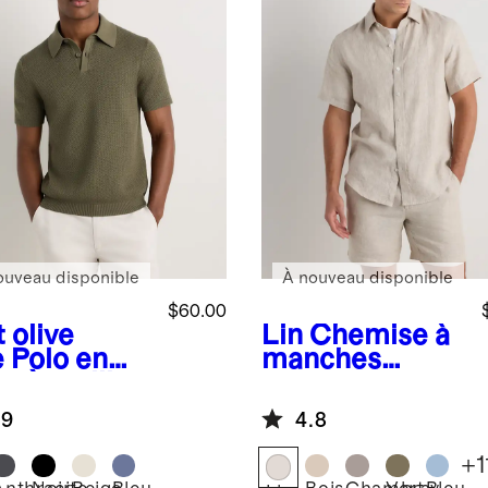
ouveau disponible
À nouveau disponible
$60.00
 olive
Lin
Chemise à
e
Polo en
manches
ot à mailles
courtes
ertes de
décontractée
.9
4.8
on
100 % lin
logique à
européen
+
1
 %