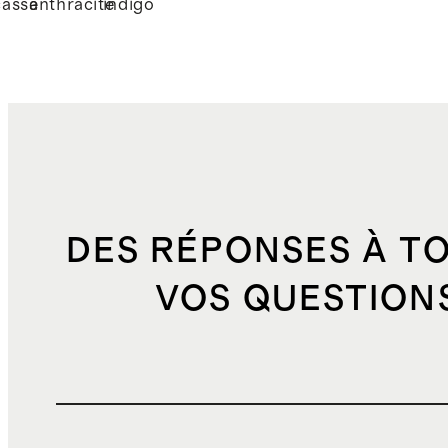
cassé
anthracite
indigo
DES RÉPONSES À T
VOS QUESTION