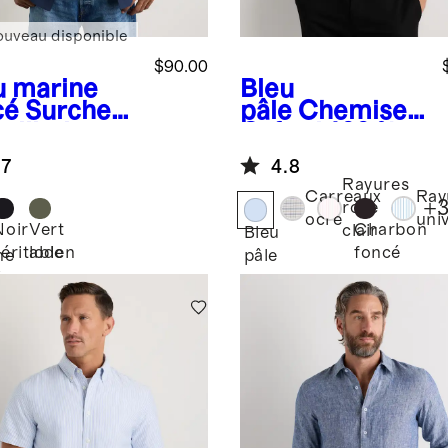
ouveau disponible
$90.00
u marine
Bleu
cé
Surchem
pâle
Chemise
utilitaire en
Oxford 100 %
n et laine
coton
.7
4.8
ssés
biologique
Rayures
Carreaux
Ray
+
rose
ocre
univ
Noir
Vert
Charbon
clair
Bleu
véritable
loden
foncé
ne
pâle
é