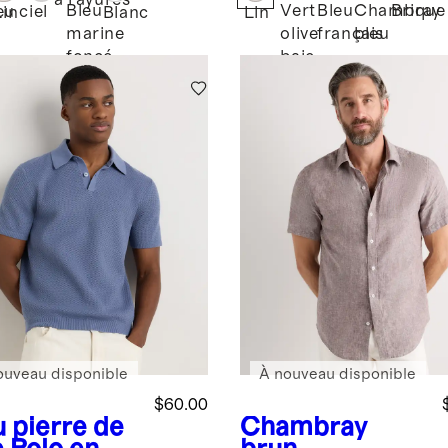
à rayures
Bleu
Vert
Bleu
Chambray
Brique
eu ciel
Lin
Blanc
Lin
marine
olive
français
bleu
foncé
baie
ouveau disponible
À nouveau disponible
$60.00
u pierre de
Chambray