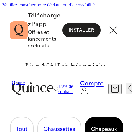
Veuillez consulter notre déclaration d’accessibilité
Télécharge
z l’app
INSTALLER
Offres et
lancements
exclusifs.
Prix en $ CA | Frais de douane inclus.
Bébé Garçon
/
Accessoires
Quince
Compte
Liste de
CHAPEAUX
souhaits
4 articles
Tout
Chaussettes
Chapeaux