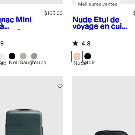
Meilleures ventes
$165.00
nac
Mini
Nude
Étui de
 à
voyage en cuir
doulière
pour bijoux
ne tissé à
.9
4.8
main
Os
Noir
Sauge
Taupe
Noir
ac
Nude