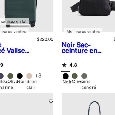
nomisez en lot
lleures ventes
Meilleures ventes
$220.00
t
Noir
Sac-
cé
Valise
ceinture en
cabine
nylon Revive
ensible
.9
4.8
+
3
Bleu
Olive
Noir
Brun
Olive
Gris
Noir
marine
clair
cendré
é