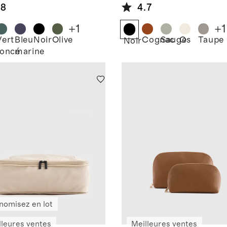
nde valise
.8
4.7
soute
+
1
+
1
Vert
Bleu
Noir
Olive
Cognac
Sauge
Os
Taupe
Noir
foncé
marine
nomisez en lot
lleures ventes
Meilleures ventes