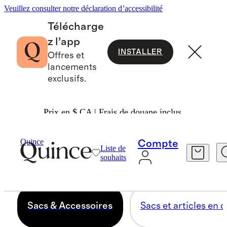
Veuillez consulter notre déclaration d’accessibilité
Télécharge
z l’app
INSTALLER
Offres et
lancements
exclusifs.
Prix en $ CA | Frais de douane inclus.
SACS & ACCESSOIRES
Quince
Compte
Liste de
souhaits
171 articles
Sacs & Accessoires
Sacs et articles en c