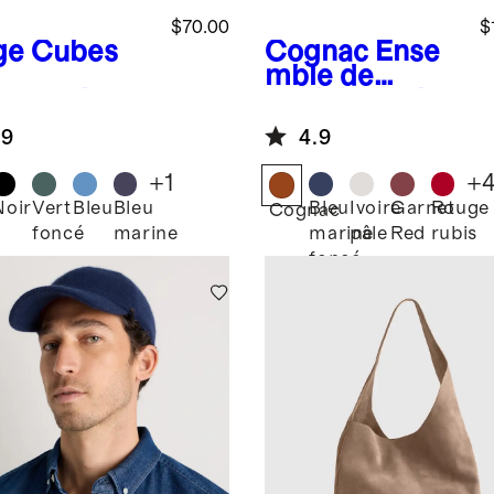
$70.00
$
ge
Cubes
Cognac
Ense
mble de
pression
pochettes de
logiques
voyage en cuir
.9
4.9
semble de
italien
+
1
+
Noir
Vert
Bleu
Bleu
Bleu
Ivoire
Garnet
Rouge
e
Cognac
foncé
marine
marine
pâle
Red
rubis
foncé