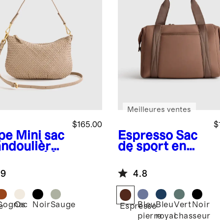
Meilleures ventes
$165.00
$
pe
Mini sac
Espresso
Sac
andoulière
de sport en
ne tissé à
néoprène de
main
tous les jours
.9
4.8
Cognac
Os
Noir
Sauge
Bleu
Bleu
Vert
Noir
e
Espresso
pierre
royal
chasseur