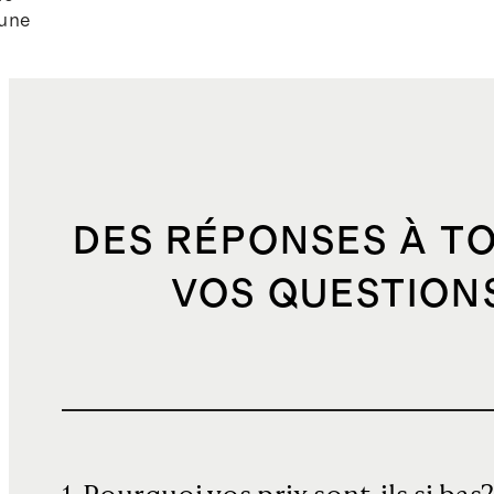
lune
DES RÉPONSES À T
VOS QUESTION