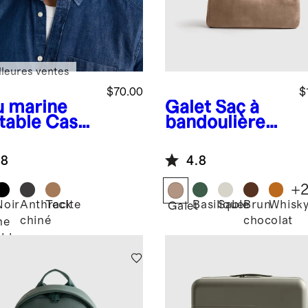
lleures ventes
$70.00
$
u marine
Galet
Sac à
table
Casq
bandoulière
te de
Esme
eball en
.8
4.8
hemire
+
Noir
Anthracite
Teck
Basilique
Sable
Brun
Whisk
Galet
chiné
chocolat
ne
able