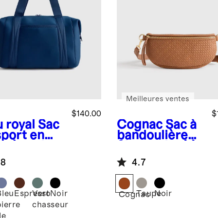
Meilleures ventes
$140.00
$
 royal
Sac
Cognac
Sac à
sport en
bandoulière
prène de
Sloane tissé à
 les jours
la main
.8
4.7
Bleu
Espresso
Vert
Noir
Taupe
Noir
Cognac
pierre
chasseur
de