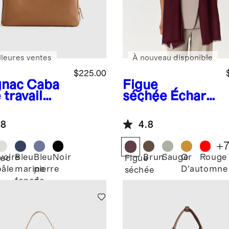
lleures ventes
À nouveau disponible
$225.00
nac
Caba
Figue
 travail
séchée
Écharp
ienne
e légère en
cachemire et
.8
4.8
soie à bords
effilochés
+
Ivoire
Bleu
Bleu
Noir
Brun
Sauge
Or
Rouge
ac
Figue
pâle
marine
pierre
D'automne
séchée
foncé
de
lune