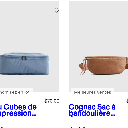
nomisez en lot
Meilleures ventes
$70.00
u
Cubes de
Cognac
Sac à
pression
bandoulière
logiques
Quinn
semble de