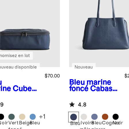
nomisez en lot
ouveau disponible
Nouveau
$70.00
$
u
Bleu marine
ine
Cubes
foncé
Cabas
de travail
pression
Vivienne
.9
4.8
logiques
semble de
+
1
Noir
Vert
Beige
Bleu
Ivoire
Bleu
Cognac
Noir
Bleu