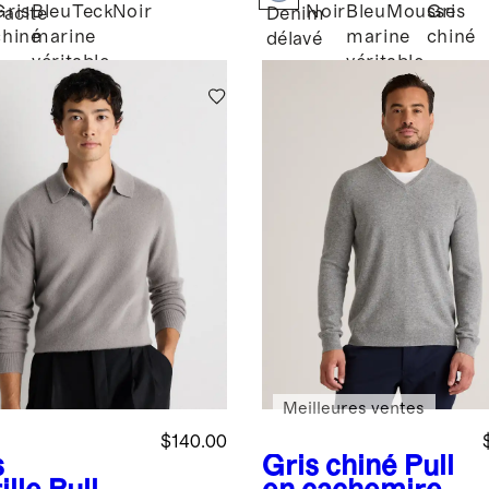
Gris
Bleu
Teck
Noir
Noir
Bleu
Mousse
Gris
acite
Denim
chiné
marine
marine
chiné
é
délavé
véritable
véritable
Meilleures ventes
$140.00
s
Gris chiné
Pull