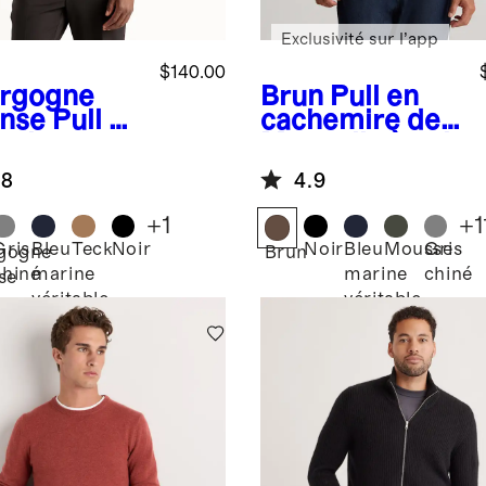
Exclusivité sur l’app
$140.00
rgogne
Brun
Pull en
ense
Pull à
cachemire de
uche en
Mongolie à col
hemire de
rond
.8
4.9
golie
+
1
+
1
Gris
Bleu
Teck
Noir
Noir
Bleu
Mousse
Gris
gogne
Brun
chiné
marine
marine
chiné
se
véritable
véritable