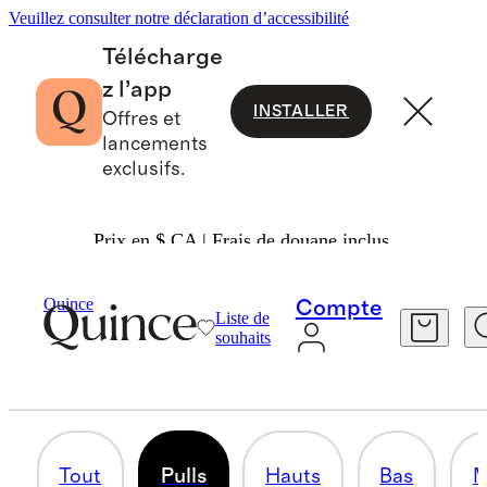
Veuillez consulter notre déclaration d’accessibilité
Télécharge
z l’app
INSTALLER
Offres et
lancements
exclusifs.
Prix en $ CA | Frais de douane inclus.
Hommes
/
Collection D’automne
Quince
Compte
Liste de
PULLS
souhaits
19 articles
Tout
Pulls
Hauts
Bas
M