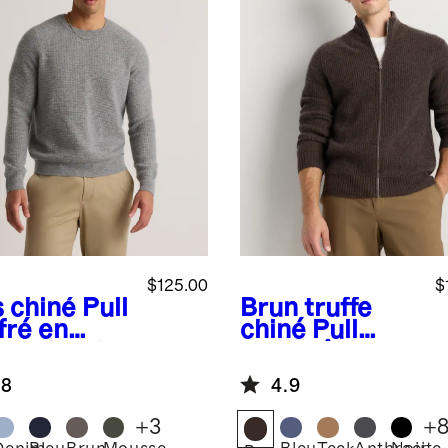
$125.00
$
s chiné
Pull
Brun truffe
fré en
chiné
Pull
hemire de
style pêcheur
golie
en cachemire
.8
4.9
de Mongolie à
fermeture à
+
3
+
glissière