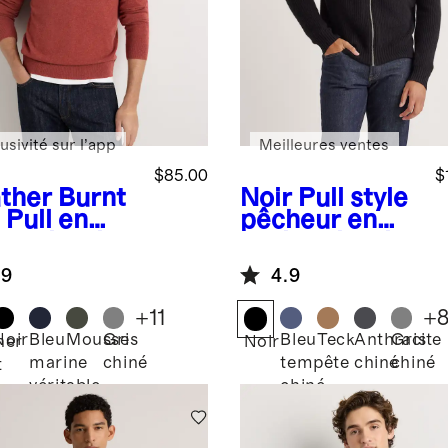
usivité sur l’app
Meilleures ventes
$85.00
$
ther Burnt
Noir
Pull style
Pull en
pêcheur en
hemire de
cachemire de
golie à col
Mongolie à
.9
4.9
d
fermeture à
glissière
+
11
+
Noir
Bleu
Mousse
Gris
Bleu
Teck
Anthracite
Gris
her
Noir
marine
chiné
tempête
chiné
chiné
t
véritable
chiné