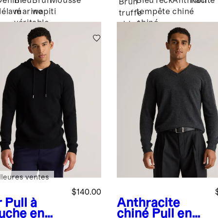
Denim
Bleu
Brun
Mousse
Bleu
Teck
Anthracite
Noir
Brun
délavé
marine
wapiti
tempête
chiné
é
truffe
véritable
chiné
chiné
lleures ventes
$140.00
r
Pull à
Anthracite
uche en
chiné
Pull en