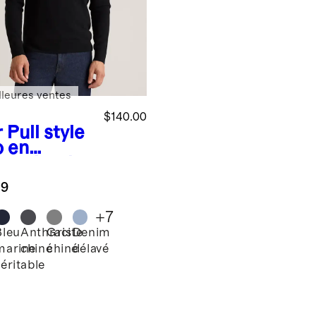
lleures ventes
$140.00
r
Pull style
o en
hemire de
golie
.9
+
7
Bleu
Anthracite
Gris
Denim
marine
chiné
chiné
délavé
véritable