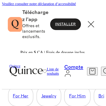
Veuillez consulter notre déclaration d’accessibilité
Télécharge
z l’app
INSTALLER
Offres et
lancements
exclusifs.
Prix en $ CA | Frais de douane inclus.
WEDDING GIFTS
Quince
Compte
Liste de
souhaits
4 articles
For Her
Jewelry
For Him
Bri