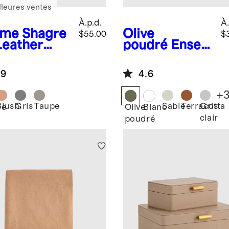
lleures ventes
À.p.d.
À.
ème
Shagre
Olive
$55.00
$
Leather
poudré
Ense
ture
mble de
mes
literie de luxe
.9
4.6
en lin
européen
+
Blush
Gris
Taupe
Sable
Terracotta
Gris
me
Olive
Blanc
clair
poudré