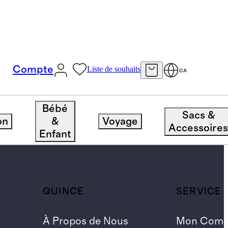
Compte
Liste de souhaits
CA
Bébé
Sacs &
on
&
Voyage
Accessoire
Enfant
QUINCE
SERVICE 
À Propos de Nous
Mon Comp