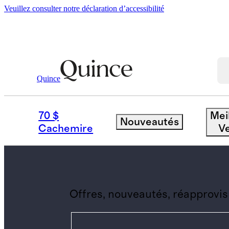
Veuillez consulter notre déclaration d’accessibilité
Femmes
/
De Retour En Stock
Quince
BRIEF
70 $
Mei
Nouveautés
Cachemire
V
Offres, nouveautés, réapprovis