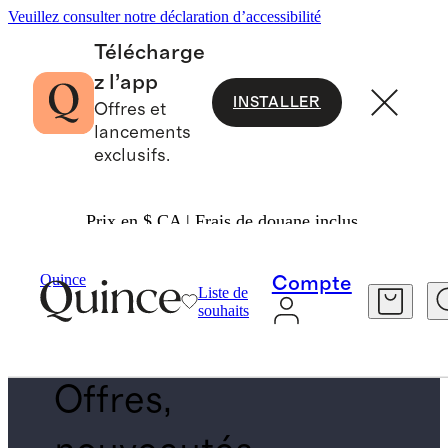
Veuillez consulter notre déclaration d’accessibilité
Télécharge
z l’app
INSTALLER
Offres et
lancements
exclusifs.
Prix en $ CA | Frais de douane inclus.
Femmes
/
De Retour En Stock
Quince
Compte
Liste de
TOPS
souhaits
Offres,