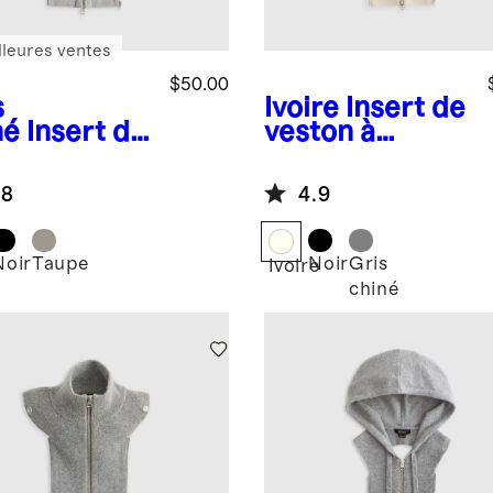
lleures ventes
$50.00
s
Ivoire
Insert de
né
Insert de
veston à
ton en
capuche en
leton
cachemire de
.8
4.9
logique
Mongolie 100 %
is à
uche
Noir
Taupe
Noir
Gris
Ivoire
chiné
é