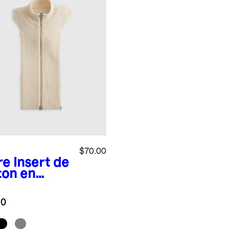
$70.00
re
Insert de
ton en
hemire de
golie 100 %
.0
 col côtelé