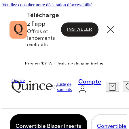
Veuillez consulter notre déclaration d’accessibilité
Télécharge
z l’app
INSTALLER
Offres et
lancements
exclusifs.
Prix en $ CA | Frais de douane inclus.
Women
/
Convertible Blazers
Quince
Compte
Liste de
CONVERTIBLE BLAZER INSERTS
souhaits
5 articles
Convertible Blazer Inserts
Convertible 