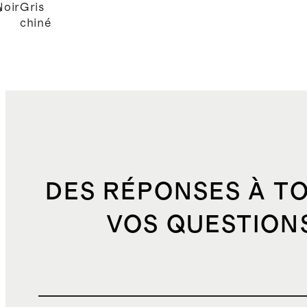
Noir
Gris
e
chiné
DES RÉPONSES À T
VOS QUESTION