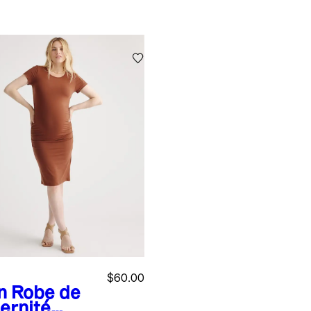
$60.00
n
Robe de
ernité