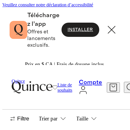
Veuillez consulter notre déclaration d’accessibilité
Télécharge
z l’app
INSTALLER
Offres et
lancements
exclusifs.
Prix en $ CA | Frais de douane inclus.
Women
/
Maternity Dresses And Jumpsuits
Quince
Compte
Liste de
DRESSES & JUMPSUITS
souhaits
1 article
Filtre
Trier par
Taille