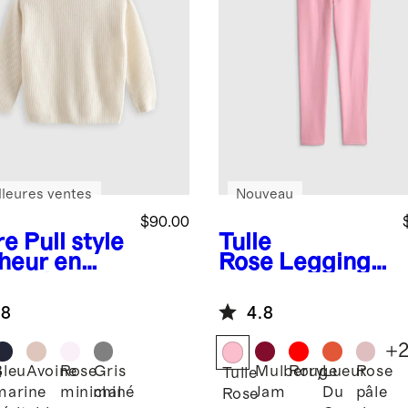
lleures ventes
Nouveau
$90.00
re
Pull style
Tulle
heur en
Rose
Legging
hemire
en coton
able
biologique
.8
4.8
+
Bleu
Avoine
Rose
Gris
Mulberry
Rouge
Lueur
Rose
e
Tulle
marine
minimal
chiné
Jam
Du
pâle
Rose