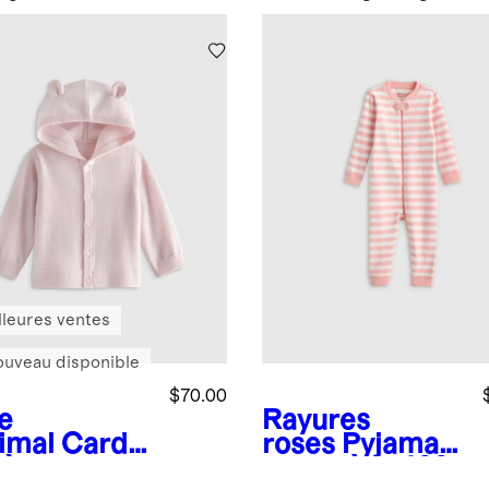
lleures ventes
ouveau disponible
$70.00
e
Rayures
imal
Cardi
roses
Pyjama
 à capuche
une-pièce 100