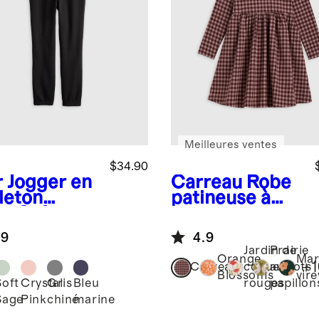
Meilleures ventes
$34.90
r
Jogger en
Carreau
Robe
leton
patineuse à
erSoft
manches
longues en
.9
4.9
coton
Jardin de
Prairie
biologique
Orange
Mar
+
1
Carreau
coquelicots
aux
Blossoms
vir
Soft
Crystal
Gris
Bleu
rouges
papillon
Sage
Pink
chiné
marine