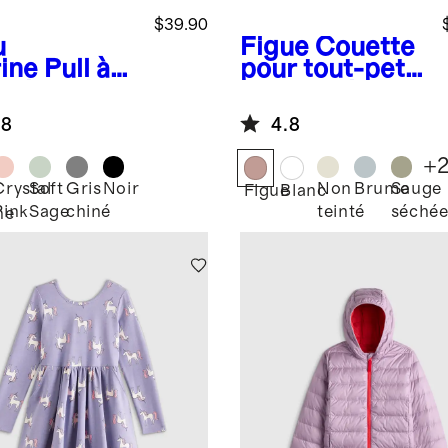
$39.90
u
Figue
Couette
ine
Pull à
pour tout-petit
uche en
en gaze de
leton
coton
.8
4.8
erSoft
biologique
+
Crystal
Soft
Gris
Noir
Non
Brume
Sauge
Figue
Blanc
Pink
Sage
chiné
teinté
séché
ne