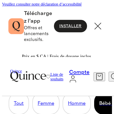
Veuillez consulter notre déclaration d’accessibilité
Télécharge
z l’app
INSTALLER
Offres et
lancements
exclusifs.
Prix en $ CA | Frais de douane inclus.
BÉBÉ ET ENFANT
Quince
Compte
Liste de
souhaits
71 articles
Tout
Femme
Homme
Bébé e