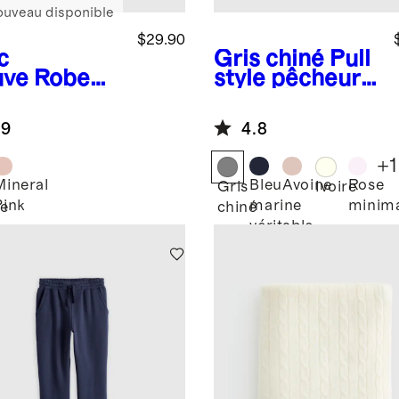
ouveau disponible
$29.90
c
Gris chiné
Pull
ve
Robe
style pêcheur
 en tulle de
en cachemire
on
lavable
.9
4.8
logique
+
1
Mineral
Bleu
Avoine
Rose
Gris
Ivoire
Pink
marine
minim
e
chiné
véritable