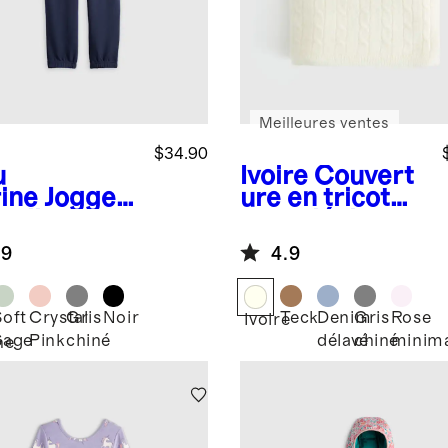
Meilleures ventes
$34.90
u
Ivoire
Couvert
ine
Jogger
ure en tricot
molleton
torsadé de
erSoft
cachemire de
.9
4.9
Mongolie pour
bébé
Soft
Crystal
Gris
Noir
Teck
Denim
Gris
Rose
Ivoire
Sage
Pink
chiné
délavé
chiné
minim
ne