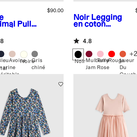
$90.00
e
Noir
Legging
imal
Pull
en coton
le pêcheur
biologique
cachemire
.8
4.8
able
+
Bleu
Avoine
Gris
Mulberry
Tulle
Rouge
Lueur
Ivoire
Noir
marine
chiné
Jam
Rose
Du
mal
véritable
Couch
De
Soleil