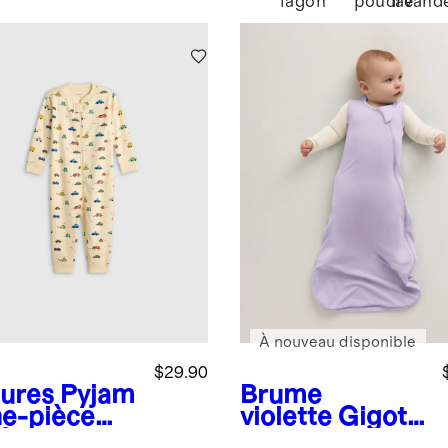
lagon
poudré
lavand
À nouveau disponible
$29.90
tures
Pyjam
Brume
ne-pièce
violette
Gigote
 % coton
use en bambou