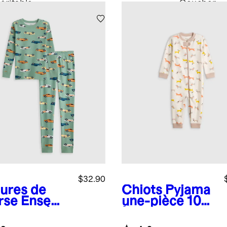
véritable
Coucher
De
Soleil
$32.90
tures de
Chiots
Pyjama
rse
Ensem
une-pièce 100
 pyjama à
% coton
ches
biologique