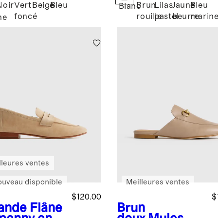
Noir
Vert
Beige
Bleu
Brun
Lilas
Jaune
Bleu
Blanc
foncé
rouille
pastel
beurre
marin
ne
lleures ventes
ouveau disponible
Meilleures ventes
$120.00
$
ande
Flâne
Brun