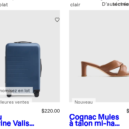
D'automne
séché
olat
clair
nomisez en lot
lleures ventes
Nouveau
$220.00
$
u
Cognac
Mules
ine
Valise
à talon mi-haut