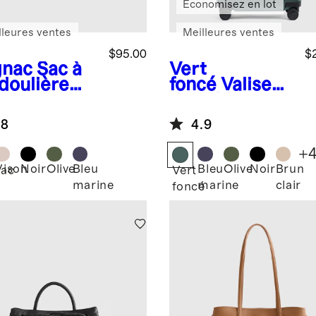
Économisez en lot
lleures ventes
Meilleures ventes
$95.00
$
nac
Sac à
Vert
doulière
foncé
Valise
nn
de cabine
extensible
.8
4.9
+
Vison
Noir
Olive
Bleu
Bleu
Olive
Noir
Brun
ac
Vert
marine
marine
clair
foncé