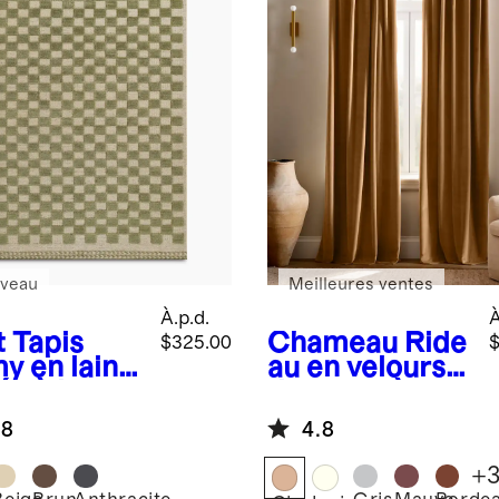
veau
Meilleures ventes
À.p.d.
À
t
Tapis
Chameau
Ride
$325.00
$
y en laine
au en velours
ée à la
de coton à
n
panneau
.8
4.8
unique
+