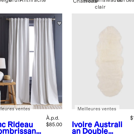
Beige
Brun
Anthracite
Gris
Mauve
Borde
Chameau
Ivoire
clair
lleures ventes
Meilleures ventes
À.p.d.
$
nc
Rideau
Ivoire
Australi
$85.00
ombrissant
an Double