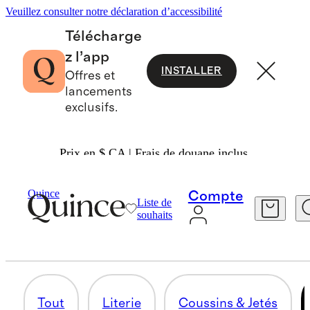
Veuillez consulter notre déclaration d’accessibilité
Télécharge
z l’app
INSTALLER
Offres et
lancements
exclusifs.
Prix en $ CA | Frais de douane inclus.
Maison
/
Essentiels D’automne
Quince
Compte
Liste de
DÉCORATION INTÉRIEURE
souhaits
28 articles
Tout
Literie
Coussins & Jetés