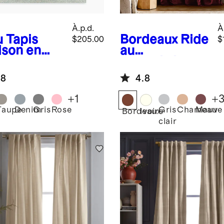
À.p.d.
À
u
Tapis
Bordeaux
Ride
$205.00
$
son en
au
e
assombrissant
en velours de
.8
4.8
coton -
panneau
+
1
+
simple
Taupe
Denim
Gris
Rose
Gris
Chameau
Mauve
Bordeaux
Ivoire
clair