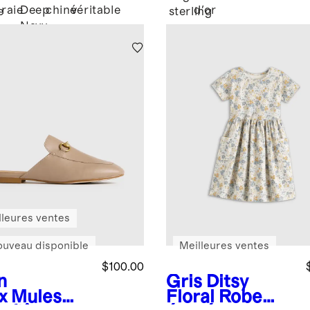
craie
Deep
chiné
véritable
d'or
e
sterling
Navy
é
lleures ventes
ouveau disponible
Meilleures ventes
$100.00
n
Gris Ditsy
x
Mules
Floral
Robe