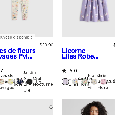
ouveau disponible
$29.90
es de fleurs
Licorne
vages
Pyja
Lilas
Robe
une-pièce
évasée en
bambou
coton
.7
5.0
biologique à
Jardin
ves de
Floral
Gris
poches
Jaune
Arc-
Ciel
Licorne
Critter
+
9
+
eurs
Gardening
délicat
Ditsy
Coc
soleil
En-
Nocturne
Lilas
Floral
uvages
vif
Floral
Ciel