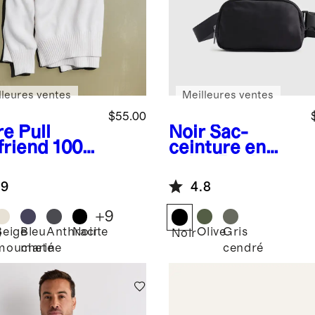
lleures ventes
Meilleures ventes
$55.00
re
Pull
Noir
Sac-
friend 100
ceinture en
oton
nylon Revive
logique à
.9
4.8
 rond
+
9
Beige
Bleu
Anthracite
Noir
Olive
Gris
e
Noir
moucheté
marine
cendré