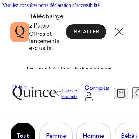
Veuillez consulter notre déclaration d’accessibilité
Télécharge
z l’app
INSTALLER
Offres et
lancements
exclusifs.
Prix en $ CA | Frais de douane inclus.
Gifts
/
Under $75
Quince
Compte
Liste de
GIFTS $75 & UNDER
souhaits
532 articles
Tout
Femme
Homme
Bébé &