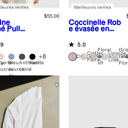
lleures ventes
Meilleures ventes
$55.00
ine
Coccinelle
Rob
né
Pull
e évasée en
r à
coton
ches
biologique à
.9
5.0
uve-souris
poches
Floral
Gri
coton et
Critter
Licorne
+
8
+
Coccinelle
délicat
Dit
hemire à
Floral
Lilas
Pierre
Bleu
Anthracite
Noir
vif
Flor
ne
lles
sucrée
source
chiné
é
înées
de
montagne