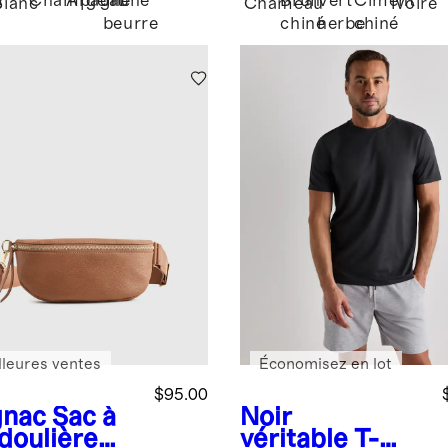
Champagne
Argent
Jaune
Brun
Vert
Ciment
e
Blanc
Chameau
Ivoire
beurre
chiné
herbe
chiné
lleures ventes
Économisez en lot
$95.00
nac
Sac à
Noir
doulière
véritable
T-