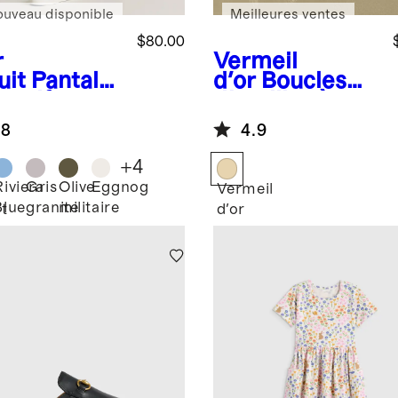
ouveau disponible
Meilleures ventes
$80.00
r
Vermeil
uit
Pantalo
d'or
Boucles
 golf
d'oreilles à
Tech
anneau à perle
.8
4.9
de culture
d'eau douce
+
4
biologique
Riviera
Gris
Olive
Eggnog
Vermeil
Blue
granite
militaire
t
d'or