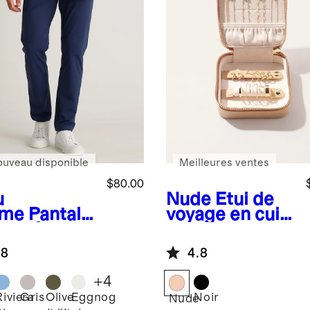
ouveau disponible
Meilleures ventes
$80.00
u
Nude
Étui de
ume
Pantalo
voyage en cuir
 golf
pour bijoux
Tech
.8
4.8
+
4
Riviera
Gris
Olive
Eggnog
Noir
Nude