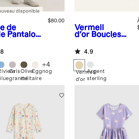
ouveau disponible
$80.00
e de
Vermeil
le
Pantalon
d'or
Boucles
olf
d'oreilles à
Tech
anneau bombé
.8
4.9
+
4
Riviera
Gris
Olive
Eggnog
Argent
Vermeil
Blue
granite
militaire
sterling
d'or