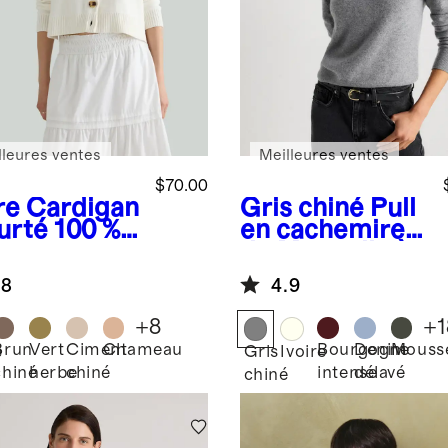
lleures ventes
Meilleures ventes
$70.00
re
Cardigan
Gris chiné
Pull
urté 100 %
en cachemire
on
de Mongolie à
logique
col rond
.8
4.9
+
8
+
1
Brun
Vert
Ciment
Chameau
Bourgogne
Denim
Mouss
e
Gris
Ivoire
chiné
herbe
chiné
intense
délavé
chiné