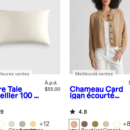
lleures ventes
Meilleures ventes
À.p.d.
re
Taie
Chameau
Card
$55.00
eiller 100 %
igan écourté
e de mûrier
100 % coton
biologique
.9
4.8
+
12
+