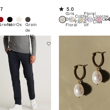
e flâneur
évasée en
uir italien
coton
.7
5.0
ors
biologique à
Gris
Floral
poches
Critter
Licorne
+
Ditsy
délicat
Coc
Floral
Lilas
Grenat
Noir
Os
Grain
Floral
vif
de
café