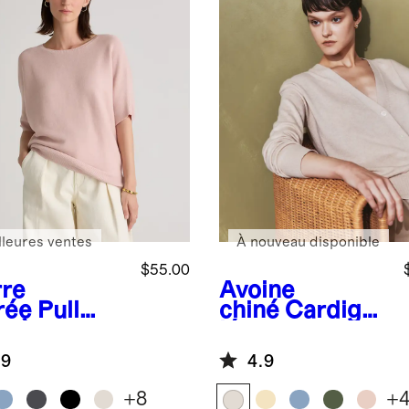
lleures ventes
À nouveau disponible
$55.00
rre
Avoine
rée
Pull
chiné
Cardigan
r à
léger en coton
ches
et cachemire
.9
4.9
uve-souris
coton et
+
8
+