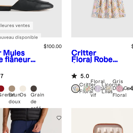
lleures ventes
ouveau disponible
$100.00
r
Mules
Critter
e flâneur
Floral
Robe
uir italien
évasée en
ors
coton
.7
5.0
biologique à
Floral
Gris
poches
Critter
Licorne
+
délicat
Ditsy
Coc
Floral
Lilas
Grenat
Brun
Os
Grain
vif
Floral
doux
de
café