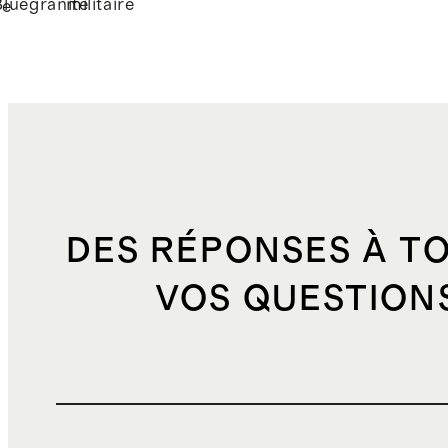
Blue
granite
militaire
me
DES RÉPONSES À T
VOS QUESTION